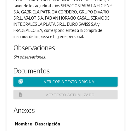
favor de los adjudicatarios SERVICIOS PARA LA HIGIENE
S.A, GABRIELA PATRICIA CORDERO, GRUPO DIVARIO
S.R.L, VALOT S.A, FABIAN HORACIO CASAL, SERVICIOS
INTEGRALES LA PLATA S.R.L, EURO SWISS S.A y
FRADEALCO S.A, correspondientes a la compra de
insumos de limpieza e higiene personal.
Observaciones
Sin observaciones.
Documentos
picture_as_pdf
VER COPIA TEXTO ORIGINAL
description
VER TEXTO ACTUALIZADO
Anexos
Nombre
Descripción