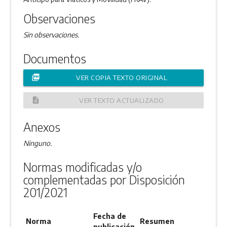
Observaciones
Sin observaciones.
Documentos
picture_as_pdf
VER COPIA TEXTO ORIGINAL
description
VER TEXTO ACTUALIZADO
Anexos
Ninguno.
Normas modificadas y/o
complementadas por Disposición
201/2021
Fecha de
Norma
Resumen
publicación