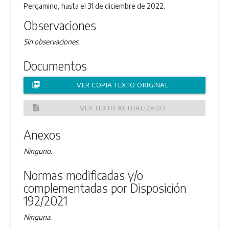
Pergamino, hasta el 31 de diciembre de 2022.
Observaciones
Sin observaciones.
Documentos
picture_as_pdf
VER COPIA TEXTO ORIGINAL
description
VER TEXTO ACTUALIZADO
Anexos
Ninguno.
Normas modificadas y/o
complementadas por Disposición
192/2021
Ninguna.