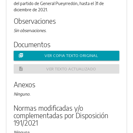
del partido de General Pueyrredón, hasta el 31 de
diciembre de 2021.
Observaciones
Sin observaciones.
Documentos
picture_as_pdf
VER COPIA TEXTO ORIGINAL
description
VER TEXTO ACTUALIZADO
Anexos
Ninguno.
Normas modificadas y/o
complementadas por Disposición
191/2021
Ninguna.