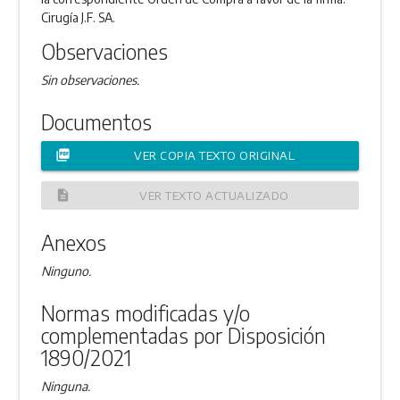
Cirugía J.F. SA.
Observaciones
Sin observaciones.
Documentos
picture_as_pdf
VER COPIA TEXTO ORIGINAL
description
VER TEXTO ACTUALIZADO
Anexos
Ninguno.
Normas modificadas y/o
complementadas por Disposición
1890/2021
Ninguna.