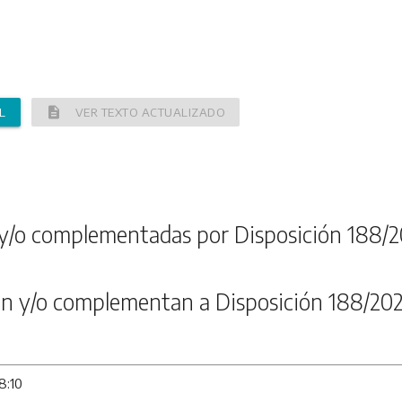
description
L
VER TEXTO ACTUALIZADO
y/o complementadas por Disposición 188/2
n y/o complementan a Disposición 188/202
8:10