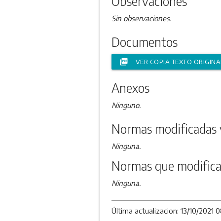
Observaciones
Sin observaciones.
Documentos
picture_as_pdf
VER COPIA TEXTO ORIGINA
Anexos
Ninguno.
Normas modificadas 
Ninguna.
Normas que modifica
Ninguna.
Última actualizacion: 13/10/2021 0