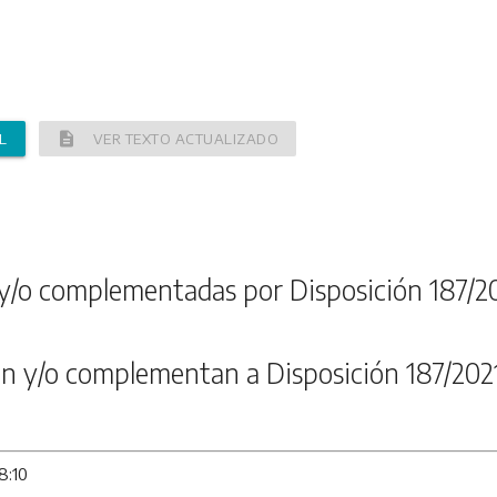
description
L
VER TEXTO ACTUALIZADO
y/o complementadas por Disposición 187/2
n y/o complementan a Disposición 187/202
8:10