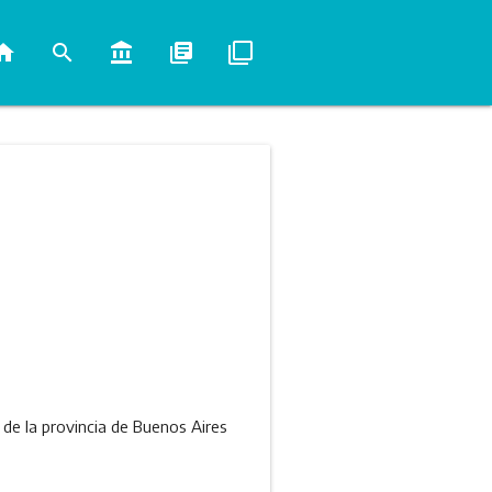
ome
search
account_balance
library_books
filter_none
de la provincia de Buenos Aires