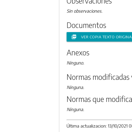
Observaciones
Sin observaciones.
Documentos
picture_as_pdf
VER COPIA TEXTO ORIGINA
Anexos
Ninguno.
Normas modificadas 
Ninguna.
Normas que modifica
Ninguna.
Última actualizacion: 13/10/2021 0