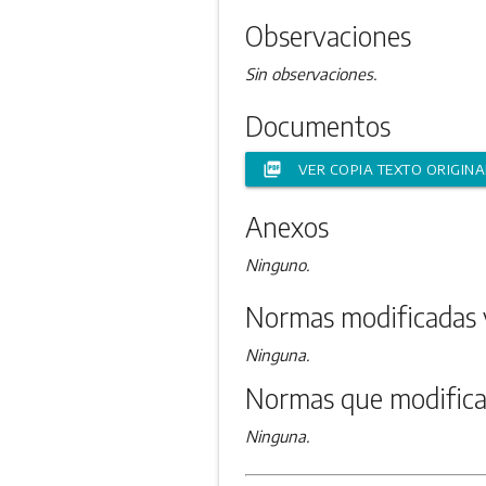
Observaciones
Sin observaciones.
Documentos
picture_as_pdf
VER COPIA TEXTO ORIGINA
Anexos
Ninguno.
Normas modificadas 
Ninguna.
Normas que modifica
Ninguna.