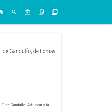
ome
search
account_balance
library_books
filter_none
 C. de Gandulfo, de Lomas
C. de Gandulfo. Adjudicar a la