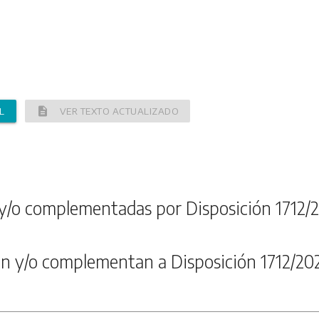
description
L
VER TEXTO ACTUALIZADO
y/o complementadas por Disposición 1712/
n y/o complementan a Disposición 1712/20