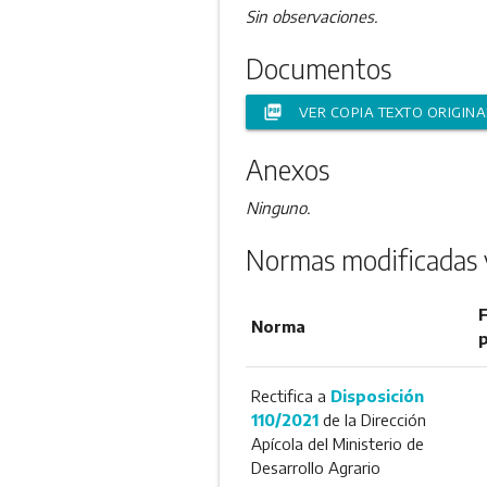
Sin observaciones.
Documentos
picture_as_pdf
VER COPIA TEXTO ORIGINA
Anexos
Ninguno.
Normas modificadas 
F
Norma
p
Rectifica a
Disposición
110/2021
de la Dirección
Apícola del Ministerio de
Desarrollo Agrario