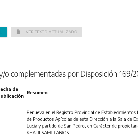
description
L
VER TEXTO ACTUALIZADO
y/o complementadas por Disposición 169/2
echa de
Resumen
ublicación
Renueva en el Registro Provincial de Establecimientos
de Productos Apícolas de esta Dirección a la Sala de Ex
Lucia y partido de San Pedro, en Carácter de propietar
KHALILSAMI TANIOS