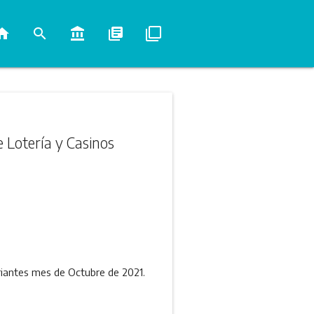
ome
search
account_balance
library_books
filter_none
e Lotería y Casinos
ariantes mes de Octubre de 2021.