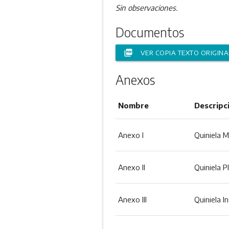
Sin observaciones.
Documentos
picture_as_pdf
VER COPIA TEXTO ORIGINA
Anexos
Nombre
Descripc
Anexo I
Quiniela M
Anexo II
Quiniela P
Anexo III
Quiniela I