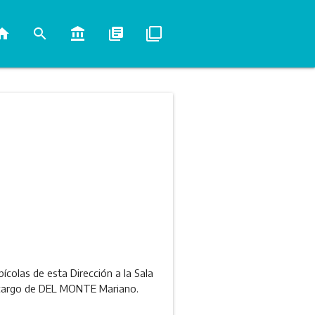
ome
search
account_balance
library_books
filter_none
colas de esta Dirección a la Sala
 a cargo de DEL MONTE Mariano.