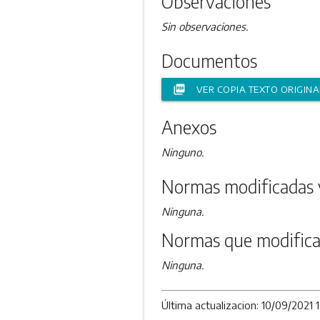
Observaciones
Sin observaciones.
Documentos
picture_as_pdf
VER COPIA TEXTO ORIGINA
Anexos
Ninguno.
Normas modificadas 
Ninguna.
Normas que modifica
Ninguna.
Última actualizacion: 10/09/2021 