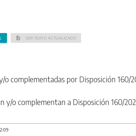
description
L
VER TEXTO ACTUALIZADO
y/o complementadas por Disposición 160/2
n y/o complementan a Disposición 160/202
12:09