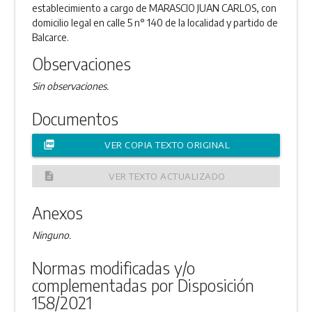
establecimiento a cargo de MARASCIO JUAN CARLOS, con
domicilio legal en calle 5 n° 140 de la localidad y partido de
Balcarce.
Observaciones
Sin observaciones.
Documentos
picture_as_pdf
VER COPIA TEXTO ORIGINAL
description
VER TEXTO ACTUALIZADO
Anexos
Ninguno.
Normas modificadas y/o
complementadas por Disposición
158/2021