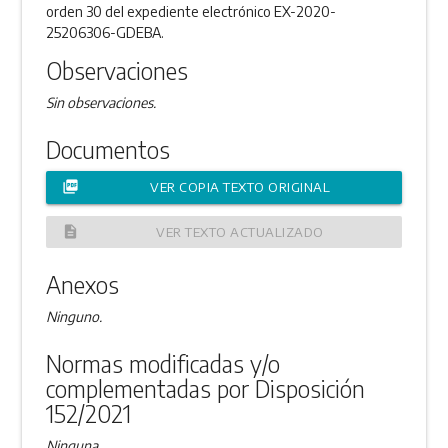
orden 30 del expediente electrónico EX-2020-
25206306-GDEBA.
Observaciones
Sin observaciones.
Documentos
picture_as_pdf
VER COPIA TEXTO ORIGINAL
description
VER TEXTO ACTUALIZADO
Anexos
Ninguno.
Normas modificadas y/o
complementadas por Disposición
152/2021
Ninguna.