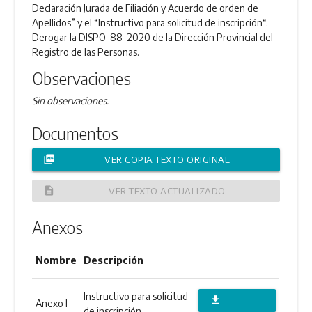
Declaración Jurada de Filiación y Acuerdo de orden de
Apellidos” y el “Instructivo para solicitud de inscripción“.
Derogar la DISPO-88-2020 de la Dirección Provincial del
Registro de las Personas.
Observaciones
Sin observaciones.
Documentos
picture_as_pdf
VER COPIA TEXTO ORIGINAL
description
VER TEXTO ACTUALIZADO
Anexos
Nombre
Descripción
Instructivo para solicitud
file_download
Anexo I
de inscripción