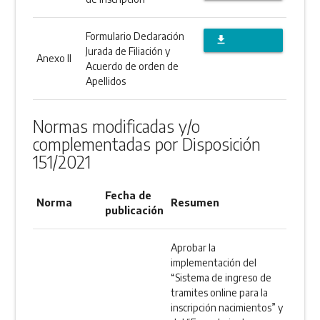
DESCARGAR
ANEXO
Formulario Declaración
file_download
Jurada de Filiación y
Anexo II
DESCARGAR
Acuerdo de orden de
Apellidos
ANEXO
Normas modificadas y/o
complementadas por Disposición
151/2021
Fecha de
Norma
Resumen
publicación
Aprobar la
implementación del
“Sistema de ingreso de
tramites online para la
inscripción nacimientos” y