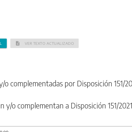
description
L
VER TEXTO ACTUALIZADO
y/o complementadas por Disposición 151/2
n y/o complementan a Disposición 151/202