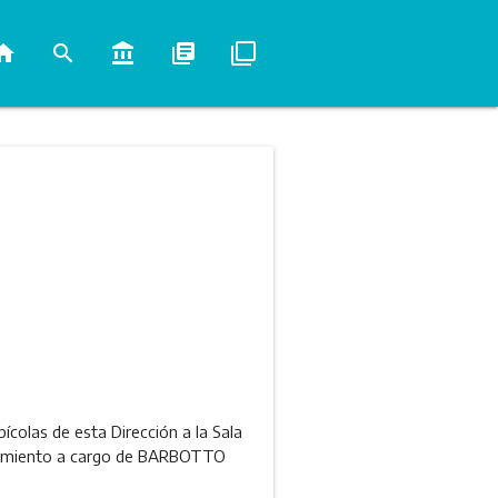
ome
search
account_balance
library_books
filter_none
colas de esta Dirección a la Sala
lecimiento a cargo de BARBOTTO