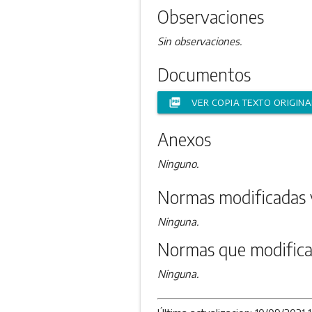
Observaciones
Sin observaciones.
Documentos
picture_as_pdf
VER COPIA TEXTO ORIGINA
Anexos
Ninguno.
Normas modificadas 
Ninguna.
Normas que modifica
Ninguna.