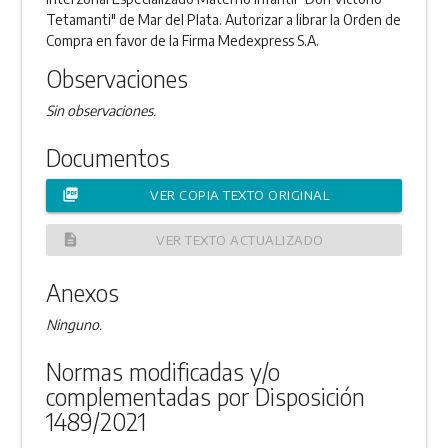
Tetamanti" de Mar del Plata. Autorizar a librar la Orden de
Compra en favor de la Firma Medexpress S.A.
Observaciones
Sin observaciones.
Documentos
picture_as_pdf
VER COPIA TEXTO ORIGINAL
description
VER TEXTO ACTUALIZADO
Anexos
Ninguno.
Normas modificadas y/o
complementadas por Disposición
1489/2021