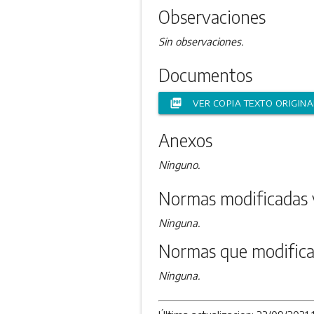
Observaciones
Sin observaciones.
Documentos
picture_as_pdf
VER COPIA TEXTO ORIGINA
Anexos
Ninguno.
Normas modificadas 
Ninguna.
Normas que modifica
Ninguna.