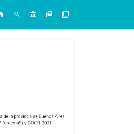
ome
search
account_balance
library_books
filter_none
a de la provincia de Buenos Aires
 (orden 49) y DOCFI-2021-