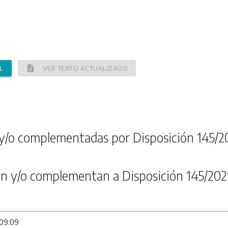
description
L
VER TEXTO ACTUALIZADO
y/o complementadas por Disposición 145/2
n y/o complementan a Disposición 145/202
 09:09