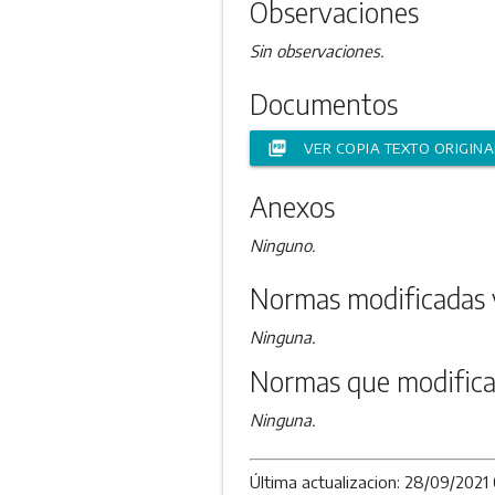
Observaciones
Sin observaciones.
Documentos
picture_as_pdf
VER COPIA TEXTO ORIGINA
Anexos
Ninguno.
Normas modificadas 
Ninguna.
Normas que modifica
Ninguna.
Última actualizacion: 28/09/2021