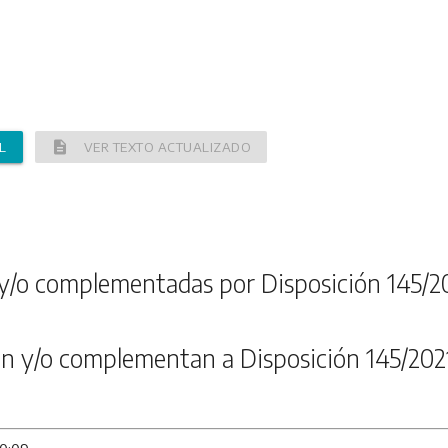
description
L
VER TEXTO ACTUALIZADO
y/o complementadas por Disposición 145/2
n y/o complementan a Disposición 145/202