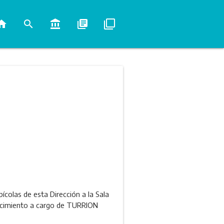
ome
search
account_balance
library_books
filter_none
colas de esta Dirección a la Sala
blecimiento a cargo de TURRION