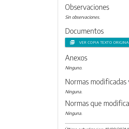
Observaciones
Sin observaciones.
Documentos
picture_as_pdf
VER COPIA TEXTO ORIGINA
Anexos
Ninguno.
Normas modificadas 
Ninguna.
Normas que modifica
Ninguna.