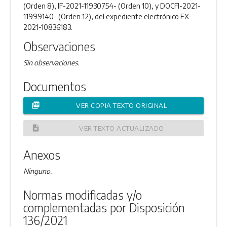
(Orden 8), IF-2021-11930754- (Orden 10), y DOCFI-2021-
11999140- (Orden 12), del expediente electrónico EX-
2021-10836183.
Observaciones
Sin observaciones.
Documentos
picture_as_pdf
VER COPIA TEXTO ORIGINAL
description
VER TEXTO ACTUALIZADO
Anexos
Ninguno.
Normas modificadas y/o
complementadas por Disposición
136/2021