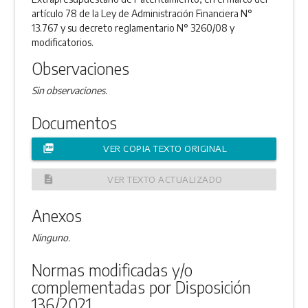
artículo 78 de la Ley de Administración Financiera N°
13.767 y su decreto reglamentario N° 3260/08 y
modificatorios.
Observaciones
Sin observaciones.
Documentos
picture_as_pdf
VER COPIA TEXTO ORIGINAL
description
VER TEXTO ACTUALIZADO
Anexos
Ninguno.
Normas modificadas y/o
complementadas por Disposición
136/2021