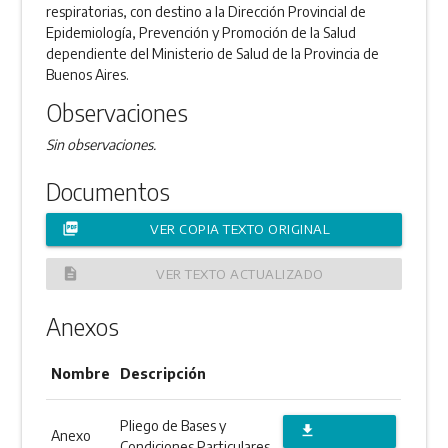
respiratorias, con destino a la Dirección Provincial de
Epidemiología, Prevención y Promoción de la Salud
dependiente del Ministerio de Salud de la Provincia de
Buenos Aires.
Observaciones
Sin observaciones.
Documentos
picture_as_pdf
VER COPIA TEXTO ORIGINAL
description
VER TEXTO ACTUALIZADO
Anexos
Nombre
Descripción
Pliego de Bases y
file_download
Anexo
Condiciones Particulares