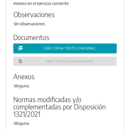
mismos en el ejercicio corriente.
Observaciones
Sin observaciones.
Documentos
picture_as_pdf
VER COPIA TEXTO ORIGINAL
description
VER TEXTO ACTUALIZADO
Anexos
Ninguno.
Normas modificadas y/o
complementadas por Disposición
1321/2021
Ninguna.