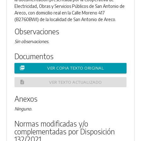
Electricidad, Obras y Servicios Públicos de San Antonio de
Areco, con domicilio real en la Calle Moreno 417
(B2760BWI) de la localidad de San Antonio de Areco.
Observaciones
Sin observaciones.
Documentos
picture_as_pdf
VER COPIA TEXTO ORIGINAL
description
VER TEXTO ACTUALIZADO
Anexos
Ninguno.
Normas modificadas y/o
complementadas por Disposición
132/2021