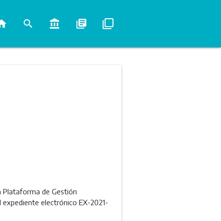
ome
search
account_balance
library_books
filter_none
la Plataforma de Gestión
 expediente electrónico EX-2021-