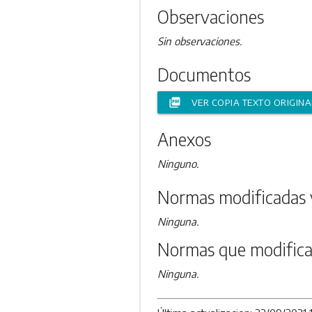
Observaciones
Sin observaciones.
Documentos
picture_as_pdf
VER COPIA TEXTO ORIGINA
Anexos
Ninguno.
Normas modificadas 
Ninguna.
Normas que modifica
Ninguna.