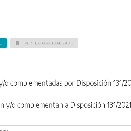
description
L
VER TEXTO ACTUALIZADO
y/o complementadas por Disposición 131/2
n y/o complementan a Disposición 131/202