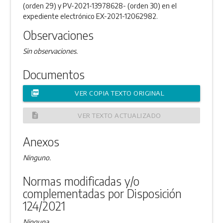
(orden 29) y PV-2021-13978628- (orden 30) en el
expediente electrónico EX-2021-12062982.
Observaciones
Sin observaciones.
Documentos
picture_as_pdf
VER COPIA TEXTO ORIGINAL
description
VER TEXTO ACTUALIZADO
Anexos
Ninguno.
Normas modificadas y/o
complementadas por Disposición
124/2021
Ninguna.