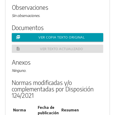
Observaciones
Sin observaciones.
Documentos
picture_as_pdf
VER COPIA TEXTO ORIGINAL
description
VER TEXTO ACTUALIZADO
Anexos
Ninguno.
Normas modificadas y/o
complementadas por Disposición
124/2021
Fecha de
Norma
Resumen
publicación