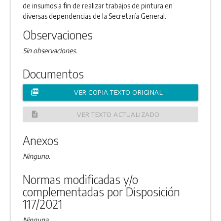
de insumos a fin de realizar trabajos de pintura en
diversas dependencias de la Secretaría General.
Observaciones
Sin observaciones.
Documentos
picture_as_pdf
VER COPIA TEXTO ORIGINAL
description
VER TEXTO ACTUALIZADO
Anexos
Ninguno.
Normas modificadas y/o
complementadas por Disposición
117/2021
Ninguna.