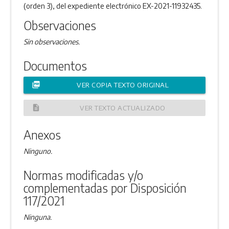
(orden 3), del expediente electrónico EX-2021-11932435.
Observaciones
Sin observaciones.
Documentos
picture_as_pdf
VER COPIA TEXTO ORIGINAL
description
VER TEXTO ACTUALIZADO
Anexos
Ninguno.
Normas modificadas y/o
complementadas por Disposición
117/2021
Ninguna.