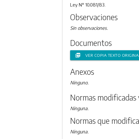
Ley N° 10.081/83.
Observaciones
Sin observaciones.
Documentos
picture_as_pdf
VER COPIA TEXTO ORIGINA
Anexos
Ninguno.
Normas modificadas 
Ninguna.
Normas que modifica
Ninguna.