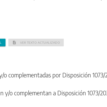
description
L
VER TEXTO ACTUALIZADO
y/o complementadas por Disposición 1073/
n y/o complementan a Disposición 1073/20