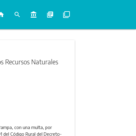
ome
search
account_balance
library_books
filter_none
los Recursos Naturales
 Pampa, con una multa, por
1 del Código Rural del Decreto-