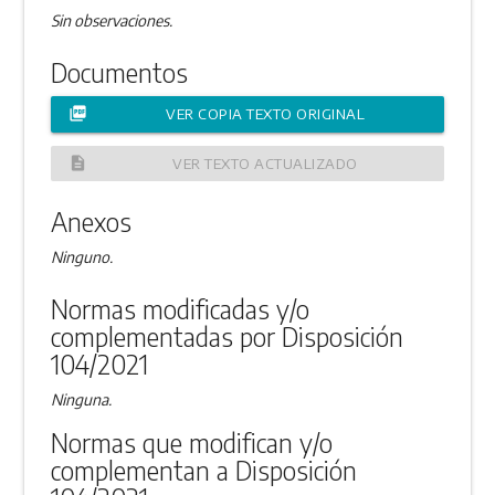
Sin observaciones.
Documentos
picture_as_pdf
VER COPIA TEXTO ORIGINAL
description
VER TEXTO ACTUALIZADO
Anexos
Ninguno.
Normas modificadas y/o
complementadas por Disposición
104/2021
Ninguna.
Normas que modifican y/o
complementan a Disposición