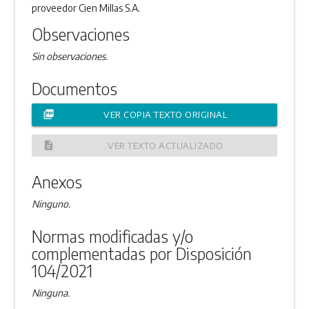
proveedor Cien Millas S.A.
Observaciones
Sin observaciones.
Documentos
picture_as_pdf
VER COPIA TEXTO ORIGINAL
description
VER TEXTO ACTUALIZADO
Anexos
Ninguno.
Normas modificadas y/o
complementadas por Disposición
104/2021
Ninguna.