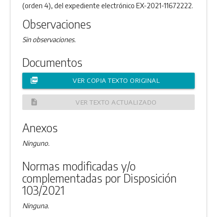
(orden 4), del expediente electrónico EX-2021-11672222.
Observaciones
Sin observaciones.
Documentos
picture_as_pdf
VER COPIA TEXTO ORIGINAL
description
VER TEXTO ACTUALIZADO
Anexos
Ninguno.
Normas modificadas y/o
complementadas por Disposición
103/2021
Ninguna.