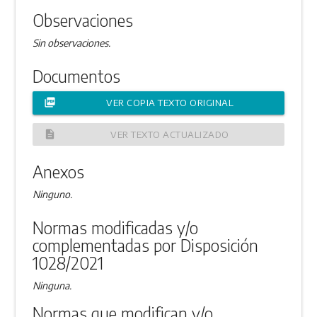
Observaciones
Sin observaciones.
Documentos
picture_as_pdf
VER COPIA TEXTO ORIGINAL
description
VER TEXTO ACTUALIZADO
Anexos
Ninguno.
Normas modificadas y/o
complementadas por Disposición
1028/2021
Ninguna.
Normas que modifican y/o