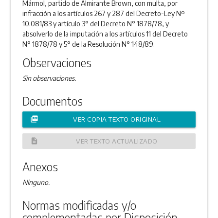
Mármol, partido de Almirante Brown, con multa, por
infracción a los artículos 267 y 287 del Decreto-Ley Nº
10.081/83 y artículo 3° del Decreto N° 1878/78, y
absolverlo de la imputación a los artículos 11 del Decreto
N° 1878/78 y 5° de la Resolución N° 148/89.
Observaciones
Sin observaciones.
Documentos
picture_as_pdf
VER COPIA TEXTO ORIGINAL
description
VER TEXTO ACTUALIZADO
Anexos
Ninguno.
Normas modificadas y/o
complementadas por Disposición