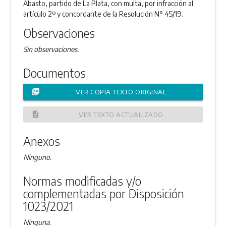
Abasto, partido de La Plata, con multa, por infracción al
artículo 2º y concordante de la Resolución N° 45/19.
Observaciones
Sin observaciones.
Documentos
picture_as_pdf
VER COPIA TEXTO ORIGINAL
description
VER TEXTO ACTUALIZADO
Anexos
Ninguno.
Normas modificadas y/o
complementadas por Disposición
1023/2021
Ninguna.