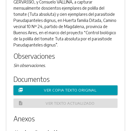
GERVASSIO, y Consuelo VALLINA, a capturar
mensualmente doscientos ejemplares de polilla del
tomate (Tuta absoluta) y cien ejemplares del parasitoide
Pseudapanteles dignus, en Huerta familia Ditada, Camino
vecinal 10 Nº 24, partido de Magdalena, provincia de
Buenos Aires, en el marco del proyecto “Control biológico
de la polilla del tomate Tuta absoluta por el parasitoide
Pseudapanteles dignus”.
Observaciones
Sin observaciones.
Documentos
picture_as_pdf
VER COPIA TEXTO ORIGINAL
description
VER TEXTO ACTUALIZADO
Anexos