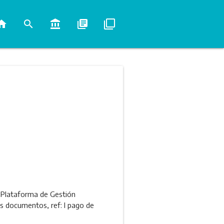
ome
search
account_balance
library_books
filter_none
a Plataforma de Gestión
os documentos, ref: l pago de