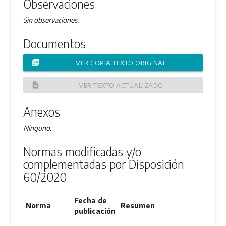
Observaciones
Sin observaciones.
Documentos
picture_as_pdf
VER COPIA TEXTO ORIGINAL
description
VER TEXTO ACTUALIZADO
Anexos
Ninguno.
Normas modificadas y/o
complementadas por Disposición
60/2020
Fecha de
Norma
Resumen
publicación