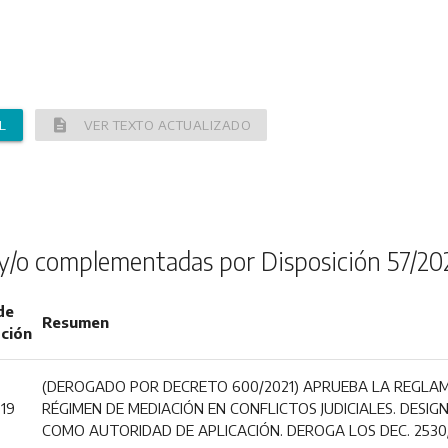
description
L
VER TEXTO ACTUALIZADO
y/o complementadas por Disposición 57/20
de
Resumen
ación
(DEROGADO POR DECRETO 600/2021) APRUEBA LA REGLAME
019
RÉGIMEN DE MEDIACIÓN EN CONFLICTOS JUDICIALES. DESIGN
COMO AUTORIDAD DE APLICACIÓN. DEROGA LOS DEC. 2530/10,