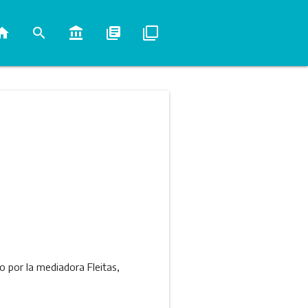
ome
search
account_balance
library_books
filter_none
s
o por la mediadora Fleitas,