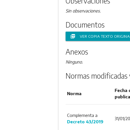
Observaciones
Sin observaciones.
Documentos
picture_as_pdf
VER COPIA TEXTO ORIGINA
Anexos
Ninguno.
Normas modificadas 
Fecha 
Norma
public
Complementa a
31/01/2
Decreto 43/2019