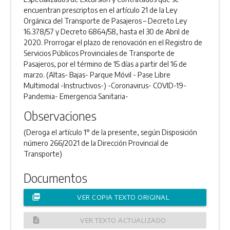
encuentran prescriptos en el artículo 21 de la Ley
Orgánica del Transporte de Pasajeros – Decreto Ley
16.378/57 y Decreto 6864/58, hasta el 30 de Abril de
2020. Prorrogar el plazo de renovación en el Registro de
Servicios Públicos Provinciales de Transporte de
Pasajeros, por el término de 15 días a partir del 16 de
marzo. (Altas- Bajas- Parque Móvil - Pase Libre
Multimodal -Instructivos-) -Coronavirus- COVID-19-
Pandemia- Emergencia Sanitaria-
Observaciones
(Deroga el artículo 1° de la presente, según Disposición
número 266/2021 de la Dirección Provincial de
Transporte)
Documentos
picture_as_pdf
VER COPIA TEXTO ORIGINAL
description
VER TEXTO ACTUALIZADO