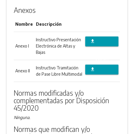
Anexos
Nombre
Descripción
Instructivo Presentación
file_download
Anexo I
Electrónica de Altas y
DESCARGAR
Bajas
ANEXO
Instructivo Tramitación
file_download
Anexo II
de Pase Libre Multimodal
DESCARGAR
ANEXO
Normas modificadas y/o
complementadas por Disposición
45/2020
Ninguna.
Normas que modifican y/o