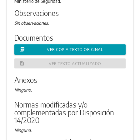
Ministerio de Seguridad.
Observaciones
Sin observaciones.
Documentos
picture_as_pdf
VER COPIA TEXTO ORIGINAL
description
VER TEXTO ACTUALIZADO
Anexos
Ninguno.
Normas modificadas y/o
complementadas por Disposición
14/2020
Ninguna.