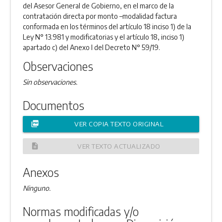
del Asesor General de Gobierno, en el marco de la
contratación directa por monto –modalidad factura
conformada en los términos del artículo 18 inciso 1) de la
Ley N° 13.981 y modificatorias y el artículo 18, inciso 1)
apartado c) del Anexo I del Decreto N° 59/19.
Observaciones
Sin observaciones.
Documentos
picture_as_pdf
VER COPIA TEXTO ORIGINAL
description
VER TEXTO ACTUALIZADO
Anexos
Ninguno.
Normas modificadas y/o