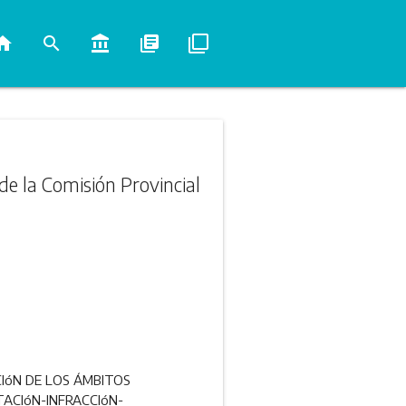
ome
search
account_balance
library_books
filter_none
de la Comisión Provincial
CIóN DE LOS ÁMBITOS
TACIóN-INFRACCIóN-