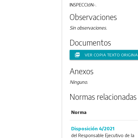
INSPECCIóN-.
Observaciones
Sin observaciones.
Documentos
picture_as_pdf
VER COPIA TEXTO ORIGINA
Anexos
Ninguno.
Normas relacionadas 
Norma
Disposición 4/2021
del Responsable Ejecutivo de la