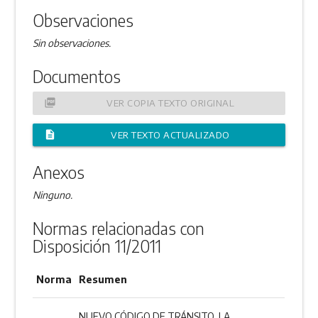
Observaciones
Sin observaciones.
Documentos
picture_as_pdf
VER COPIA TEXTO ORIGINAL
description
VER TEXTO ACTUALIZADO
Anexos
Ninguno.
Normas relacionadas con
Disposición 11/2011
Norma
Resumen
NUEVO CÓDIGO DE TRÁNSITO. LA