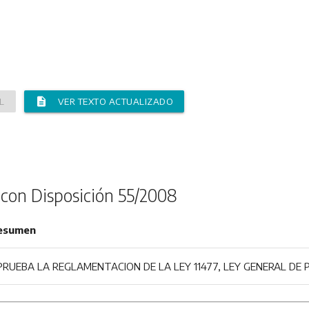
description
L
VER TEXTO ACTUALIZADO
 con Disposición 55/2008
esumen
PRUEBA LA REGLAMENTACION DE LA LEY 11477, LEY GENERAL DE 