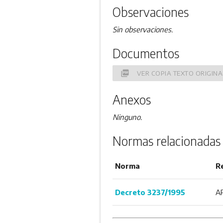
Observaciones
Sin observaciones.
Documentos
picture_as_pdf
VER COPIA TEXTO ORIGINA
Anexos
Ninguno.
Normas relacionadas
Norma
R
Decreto 3237/1995
A