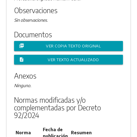
Observaciones
Sin observaciones.
Documentos
picture_as_pdf
VER COPIA TEXTO ORIGINAL
description
VER TEXTO ACTUALIZADO
Anexos
Ninguno.
Normas modificadas y/o
complementadas por Decreto
92/2024
Fecha de
Norma
Resumen
publicación