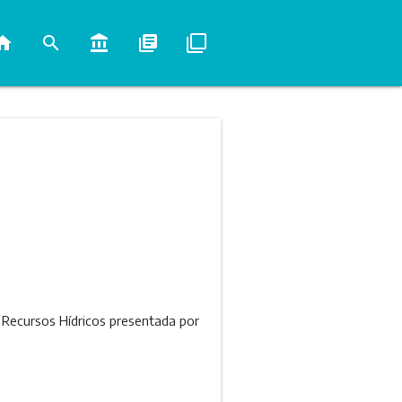
ome
search
account_balance
library_books
filter_none
de Recursos Hídricos presentada por