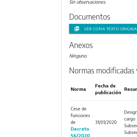
Sin observaciones.
Documentos
picture_as_pdf
VER COPIA TEXTO ORIGINA
Anexos
Ninguno.
Normas modificadas 
Fecha de
Norma
Resu
publicación
Cese de
Design
funciones
cargo 
de
31/01/2020
Subsec
Decreto
Subsec
56/2020