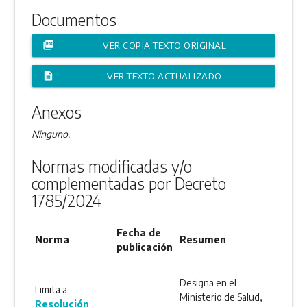
Documentos
picture_as_pdf
VER COPIA TEXTO ORIGINAL
description
VER TEXTO ACTUALIZADO
Anexos
Ninguno.
Normas modificadas y/o
complementadas por Decreto
1785/2024
Fecha de
Norma
Resumen
publicación
Designa en el
Limita a
Ministerio de Salud,
Resolución