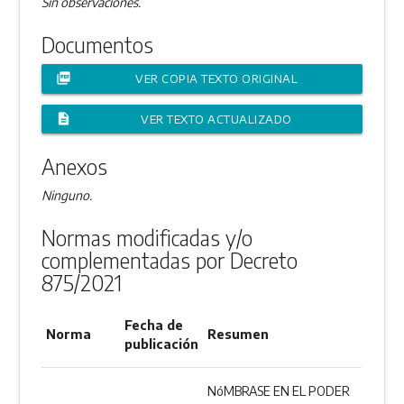
Sin observaciones.
Documentos
picture_as_pdf
VER COPIA TEXTO ORIGINAL
description
VER TEXTO ACTUALIZADO
Anexos
Ninguno.
Normas modificadas y/o
complementadas por Decreto
875/2021
Fecha de
Norma
Resumen
publicación
NóMBRASE EN EL PODER